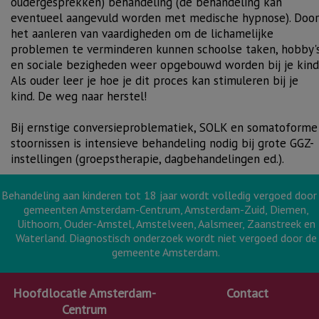
oudergesprekken
) behandeling (de behandeling kan
eventueel aangevuld worden met
medische hypnose
).
Door
het aanleren van vaardigheden om de lichamelijke
problemen te verminderen kunnen schoolse taken, hobby'
en sociale bezigheden weer opgebouwd worden bij je kind
Als ouder leer je hoe je dit proces kan stimuleren bij je
kind. De weg naar herstel!
Bij ernstige conversieproblematiek, SOLK en somatoforme
stoornissen is intensieve behandeling nodig bij grote GGZ-
instellingen (groepstherapie, dagbehandelingen ed.).
Behandeling aan kinderen tot 18 jaar wordt volledig vergoed door
gemeenten Amsterdam-Centrum, Amsterdam-Zuid, Diemen,
Uithoorn, Ouder-Amstel, Amstelveen, Aalsmeer, Zaanstreek en
Waterland. Diagnostisch onderzoek wordt niet vergoed door de
gemeente Amsterdam.
Hoofdlocatie Amsterdam-
Contact
Centrum