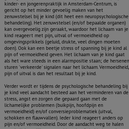
kinder- en jongerenpraktijk in Amsterdam-Centrum, is
gericht op het minder gevoelig maken van het
zenuwstelsel bij je kind (dit heet een
neuropsychologische
behandeling
). Het zenuwstelsel (en/of bepaalde organen)
kan overgevoelig zijn geraakt, waardoor het lichaam van je
kind reageert
met pijn, uitval of vermoeidheid
op
omgevingsprikkels (geluid, drukte, veel dingen moeten
doen). Ook kan een beetje
stress
of spanning bij je kind al
pijn of vermoeidheid geven. H
et lichaam van je kind gaat
als het ware steeds in een alarmpositie staan;
de hersene
sturen 'verkeerde' signalen naar het lichaam. Vermoeidheid,
pijn of uitval is dan het resultaat bij je kind.
Verder wordt er tijdens de
psychologische behandeling
bij
je kind veel aandacht besteed aan het verminderen van de
stress
,
angst
en zorgen die gepaard gaan met de
lichamelijke problemen (buikpijn, hoofdpijn en
vermoeidheid) en/of conversieproblematiek (uitval,
schokken en flauwvallen). Ieder kind reageert anders op
pijn en/of vermoeidheid. Door de aandacht weg te halen