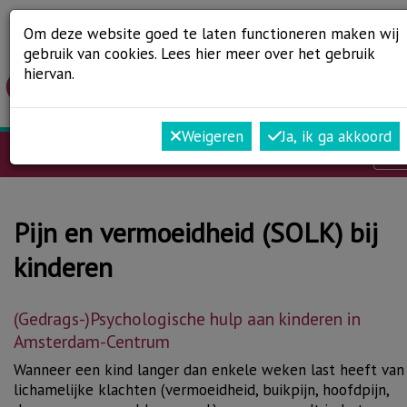
Om deze website goed te laten functioneren maken wij
gebruik van cookies. Lees
hier
meer over het gebruik
hiervan.
Weigeren
Ja, ik ga akkoord
Op
Pijn en vermoeidheid (SOLK) bij
kinderen
(Gedrags-)Psychologische hulp aan kinderen in
Amsterdam-Centrum
Wanneer een kind langer dan enkele weken last heeft van
lichamelijke klachten (vermoeidheid, buikpijn, hoofdpijn,