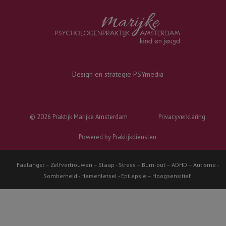
Design en strategie
PSYmedia
© 2026 Praktijk Marijke Amsterdam
Privacy­verkla­ring
Power­ed by Praktijkdiensten
Faalangst – Zelfvertrouwen – Slaap - Stress – Burn-out – ADHD – Autisme -
Somberheid - Hersenletsel - Epilepsie – Hoogsensitief